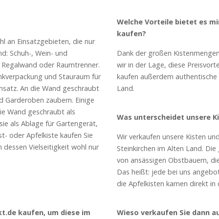
Welche Vorteile bietet es mi
kaufen?
hl an Einsatzgebieten, die nur
ind: Schuh-, Wein- und
Dank der großen Kistenmengen 
ls Regalwand oder Raumtrenner.
wir in der Lage, diese Preisvort
nkverpackung und Stauraum für
kaufen außerdem authentische 
nsatz. An die Wand geschraubt
Land.
nd Garderoben zaubern. Einige
ie Wand geschraubt als
Was unterscheidet unsere K
ie als Ablage für Gartengerät,
t- oder Apfelkiste kaufen Sie
Wir verkaufen unsere Kisten un
 dessen Vielseitigkeit wohl nur
Steinkirchen im Alten Land. Die
von ansässigen Obstbauern, die 
Das heißt: jede bei uns angebo
die Apfelkisten kamen direkt i
kt.de kaufen, um diese im
Wieso verkaufen Sie dann a