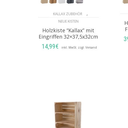
,
KALLAX ZUBEHÖR
NEUE KISTEN
H
F
Holzkiste “Kallax” mit
Eingriffen 32×37,5x32cm
3
14,99
€
inkl. MwSt. zzgl. Versand
AUSFÜHRUNG
WÄHLEN