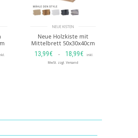
NEUE KISTEN
m
Neue Holzkiste mit
cm
Mittelbrett 50x30x40cm
13,99
€
18,99
€
Preisspanne:
Preisspanne:
–
nkl.
inkl.
10,99€
13,99€
MwSt. zzgl. Versand
bis
bis
AUSFÜHRUNG
14,99€
18,99€
WÄHLEN