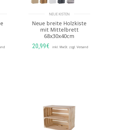
NEUE KISTEN
te
Neue breite Holzkiste
mit Mittelbrett
68x30x40cm
20,99
€
sand
inkl. MwSt. zzgl. Versand
AUSFÜHRUNG
WÄHLEN