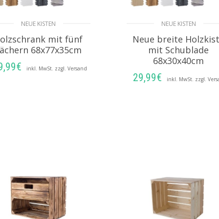
NEUE KISTEN
NEUE KISTEN
olzschrank mit fünf
Neue breite Holzkis
ächern 68x77x35cm
mit Schublade
68x30x40cm
9,99
€
inkl. MwSt. zzgl. Versand
29,99
€
inkl. MwSt. zzgl. Ver
AUSFÜHRUNG
AUSFÜHRUNG
WÄHLEN
WÄHLEN