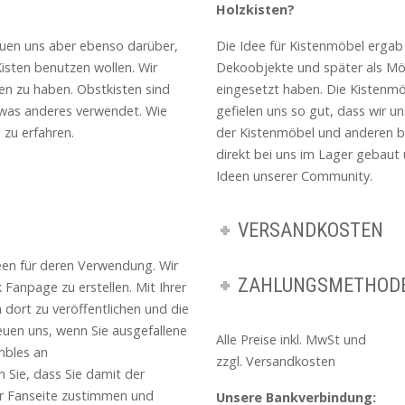
Holzkisten?
reuen uns aber ebenso darüber,
Die Idee für Kistenmöbel ergab s
Kisten benutzen wollen. Wir
Dekoobjekte und später als Mö
n zu haben. Obstkisten sind
eingesetzt haben. Die Kistenmö
 etwas anderes verwendet. Wie
gefielen uns so gut, dass wir u
 zu erfahren.
der Kistenmöbel und anderen be
direkt bei uns im Lager gebaut
Ideen unserer Community.
VERSANDKOSTEN
deen für deren Verwendung. Wir
ZAHLUNGSMETHOD
Fanpage zu erstellen. Mit Ihrer
 dort zu veröffentlichen und die
euen uns, wenn Sie ausgefallene
Alle Preise inkl. MwSt und
mbles an
zzgl. Versandkosten
 Sie, dass Sie damit der
er Fanseite zustimmen und
Unsere Bankverbindung: