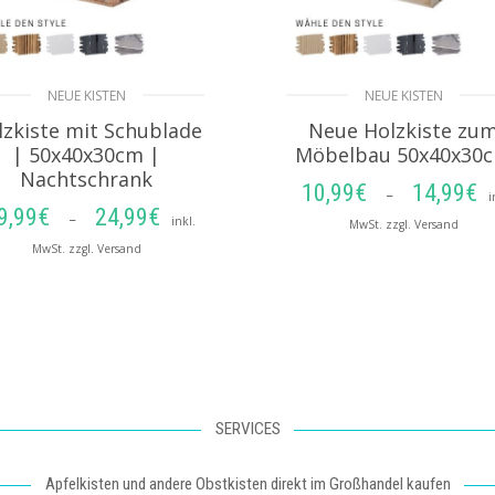
NEUE KISTEN
NEUE KISTEN
lzkiste mit Schublade
Neue Holzkiste zu
| 50x40x30cm |
Möbelbau 50x40x30
Nachtschrank
10,99
€
14,99
€
–
i
9,99
€
24,99
€
Preisspanne:
–
inkl.
MwSt. zzgl. Versand
19,99€
MwSt. zzgl. Versand
bis
AUSFÜHRUNG
AUSFÜHRUNG
24,99€
WÄHLEN
WÄHLEN
SERVICES
Apfelkisten und andere Obstkisten direkt im Großhandel kaufen