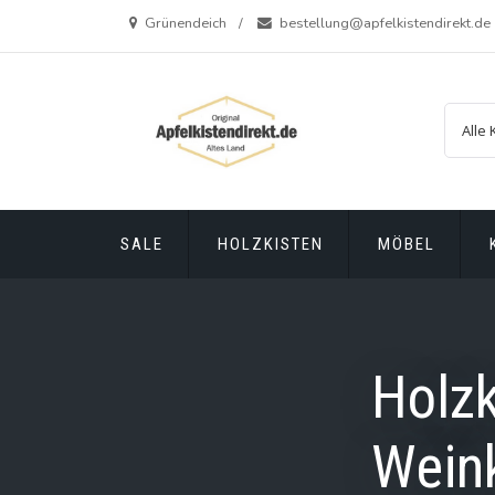
Zum
Grünendeich
bestellung@apfelkistendirekt.de
Inhalt
springen
SALE
HOLZKISTEN
MÖBEL
Holzk
Weink