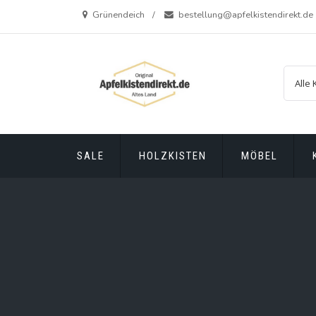
Zum
Grünendeich
bestellung@apfelkistendirekt.de
Inhalt
springen
SALE
HOLZKISTEN
MÖBEL