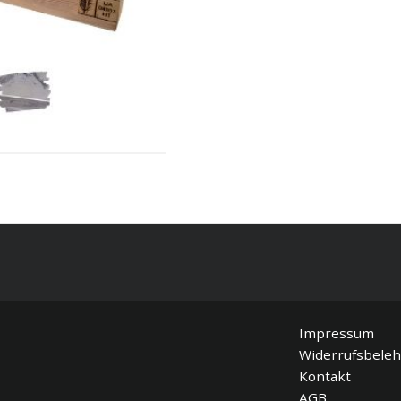
nmöbel 120x60x12,5cm
 Versand
ÄHLEN
Impressum
Widerrufsbele
Kontakt
AGB