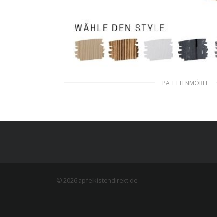
PALETTENMÖBEL
Neue Palette zum Bau von Palette
34,90
€
inkl. MwSt. zzgl.
AUSFÜHRUNG W
© 2026 apfelkistendirekt.de