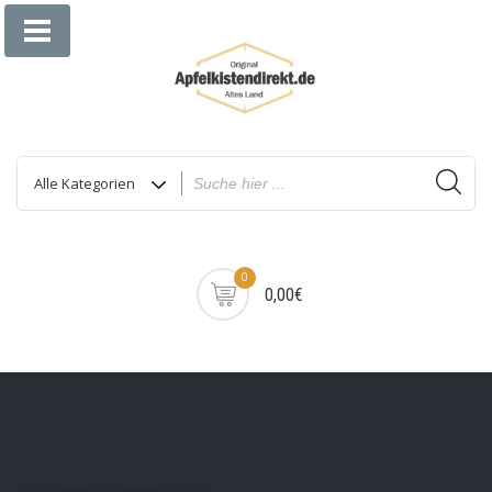
Zum
Inhalt
springen
0
0,00€