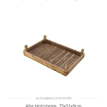
8,99€
AUSFÜHRUNG WÄHLEN
bis
10,99€
ALTE/GEBRAUCHTE KISTEN
Alte Holzsteige, 75x51x9cm