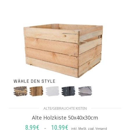
IN DEN WARENKORB
ALTE/GEBRAUCHTE KISTEN
Alte Holzkiste 50x40x30cm
8,99
€
10,99
€
Preisspanne:
–
inkl. MwSt. zzgl. Versand