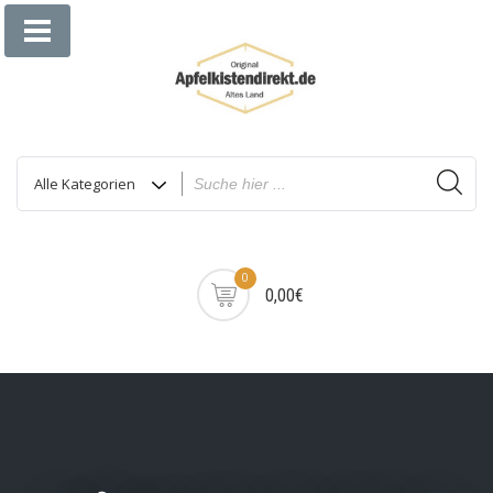
Zum
Inhalt
springen
0
0,00€