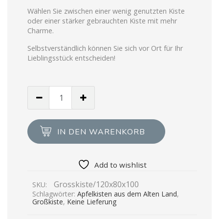
Wählen Sie zwischen einer wenig genutzten Kiste
oder einer stärker gebrauchten Kiste mit mehr
Charme.
Selbstverständlich können Sie sich vor Ort für Ihr
Lieblingsstück entscheiden!
Menge
von
Großkiste
120
IN DEN WARENKORB
x
99
x
Add to wishlist
76,5
Grosskiste/120x80x100
SKU:
cm
Schlagwörter:
Apfelkisten aus dem Alten Land
,
-
Großkiste
,
Keine Lieferung
Achtung