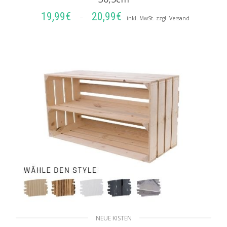
19,99
€
20,99
€
Preisspanne:
–
inkl. MwSt. zzgl. Versand
19,99€
AUSFÜHRUNG WÄHLEN
bis
20,99€
NEUE KISTEN