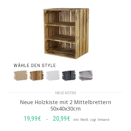
NEUE KISTEN
Neue Holzkiste mit 2 Mittelbrettern
50x40x30cm
19,99
€
20,99
€
Preisspanne:
–
inkl. MwSt. zzgl. Versand
19,99€