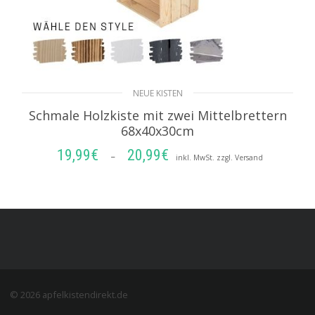
NEUE KISTEN
Schmale Holzkiste mit zwei Mittelbrettern
68x40x30cm
19,99
€
20,99
€
Preisspanne:
–
inkl. MwSt. zzgl. Versand
19,99€
AUSFÜHRUNG WÄHLEN
bis
20,99€
© 2026 apfelkistendirekt.de