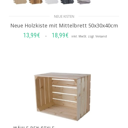
NEUE KISTEN
Neue Holzkiste mit Mittelbrett 50x30x40cm
13,99
€
18,99
€
Preisspanne:
–
inkl. MwSt. zzgl. Versand
13,99€
AUSFÜHRUNG WÄHLEN
bis
18,99€