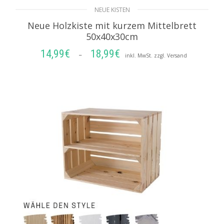
NEUE KISTEN
Neue Holzkiste mit kurzem Mittelbrett
50x40x30cm
14,99
€
18,99
€
Preisspanne:
–
inkl. MwSt. zzgl. Versand
14,99€
AUSFÜHRUNG WÄHLEN
bis
18,99€