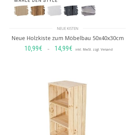
NEUE KISTEN
Neue Holzkiste zum Möbelbau 50x40x30cm
10,99
€
14,99
€
Preisspanne:
–
inkl. MwSt. zzgl. Versand
10,99€
AUSFÜHRUNG WÄHLEN
bis
14,99€