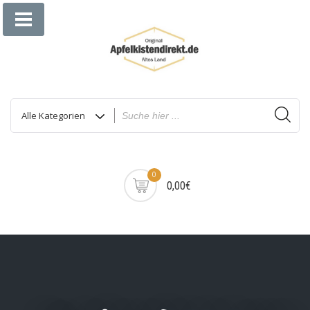
Zum
Inhalt
springen
0
0,00€