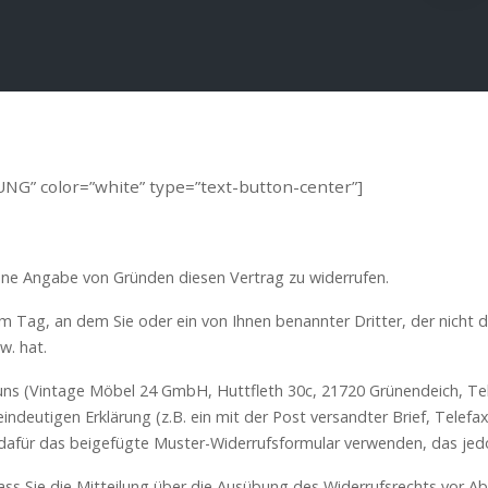
G” color=”white” type=”text-button-center”]
hne Angabe von Gründen diesen Vertrag zu widerrufen.
m Tag, an dem Sie oder ein von Ihnen benannter Dritter, der nicht de
w. hat.
ns (Vintage Möbel 24 GmbH, Huttfleth 30c, 21720 Grünendeich, Tel.:
 eindeutigen Erklärung (z.B. ein mit der Post versandter Brief, Telefa
 dafür das beigefügte Muster-Widerrufsformular verwenden, das jedo
dass Sie die Mitteilung über die Ausübung des Widerrufsrechts vor Ab