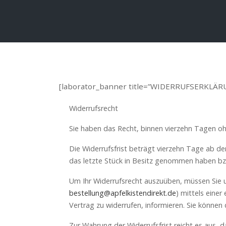
[laborator_banner title=”WIDERRUFSERKLÄRUN
Widerrufsrecht
Sie haben das Recht, binnen vierzehn Tagen o
Die Widerrufsfrist beträgt vierzehn Tage ab de
das letzte Stück in Besitz genommen haben bz
Um Ihr Widerrufsrecht auszuüben, müssen Sie u
bestellung@apfelkistendirekt.de
) mittels einer
Vertrag zu widerrufen, informieren. Sie können
Zur Wahrung der Widerrufsfrist reicht es aus, 