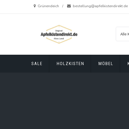
Zum
Grünendeich
bestellung@apfelkistendirekt.de
Inhalt
springen
SALE
HOLZKISTEN
MÖBEL