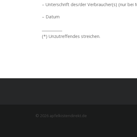
– Unterschrift des/der Verbraucher(s) (nur bei M
– Datum
___________
(*) Unzutreffendes streichen.
© 2026 apfelkistendirekt.de