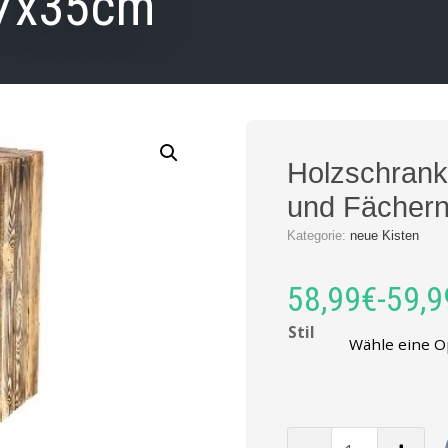
7x35cm
Holzschrank
und Fächer
Kategorie:
neue Kisten
58,99
€
-
59,9
Stil
Menge