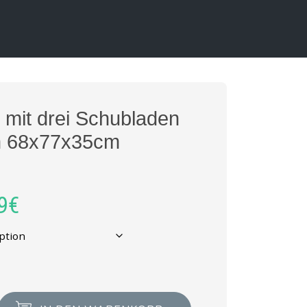
 mit drei Schubladen
n 68x77x35cm
9
€