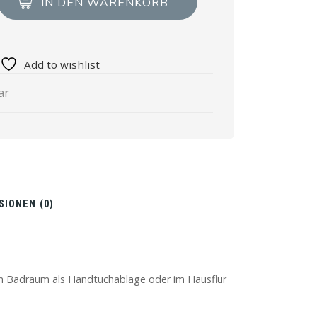
IN DEN WARENKORB
Add to wishlist
ar
SIONEN (0)
, im Badraum als Handtuchablage oder im Hausflur