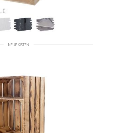
NEUE KISTEN
it zwei Mittelbrettern 50x40x16cm
99
€
inkl. MwSt. zzgl. Versand
USFÜHRUNG WÄHLEN