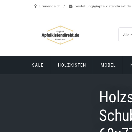
Zum
Grünendeich
bestellung@apfelkistendirekt.de
Inhalt
springen
SALE
HOLZKISTEN
MÖBEL
Holzs
Schu