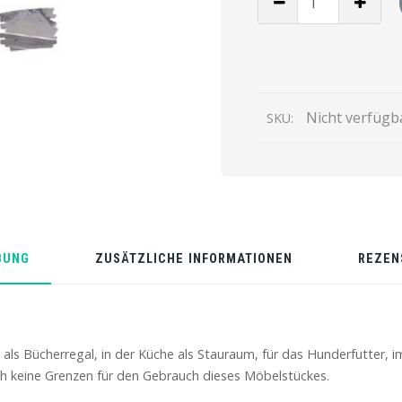
von
Holzschrank
mit
drei
Schubladen
Nicht verfügb
SKU:
und
Fächern
68x77x35cm
BUNG
ZUSÄTZLICHE INFORMATIONEN
REZEN
l als Bücherregal, in der Küche als Stauraum, für das Hunderfutter
ich keine Grenzen für den Gebrauch dieses Möbelstückes.