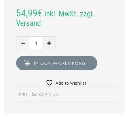
54,99
€
inkl. MwSt. zzgl.
Versand
Menge
von
Regal
aus
IN DEN WARENKORB
einer
geflammten
Obstkiste
Add to wishlist
mit
Geert Schuh
SKU:
Mittelbrett
und
zwei
Bohlenbrettern
in