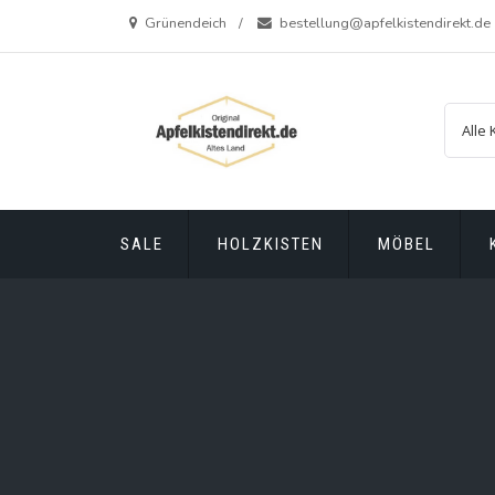
Zum
Grünendeich
bestellung@apfelkistendirekt.de
Inhalt
springen
SALE
HOLZKISTEN
MÖBEL