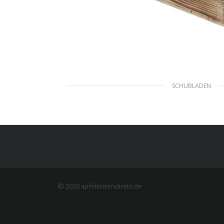
SCHUBLADEN
Neue geflammte Sch
9,99
€
inkl. MwSt. zzgl. 
AUSFÜHRUNG W
© 2026 apfelkistendirekt.de