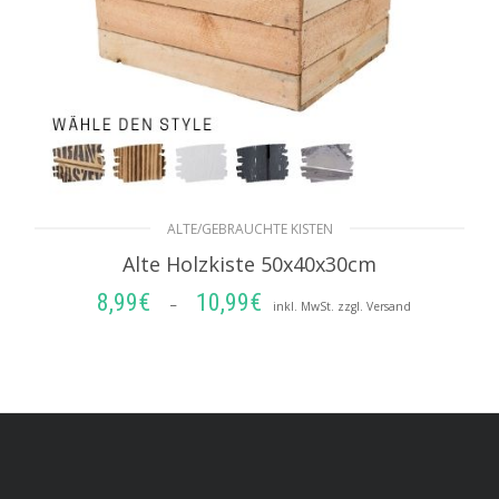
ALTE/GEBRAUCHTE KISTEN
Alte Holzkiste 50x40x30cm
8,99
€
10,99
€
Preisspanne:
–
inkl. MwSt. zzgl. Versand
8,99€
AUSFÜHRUNG WÄHLEN
bis
10,99€