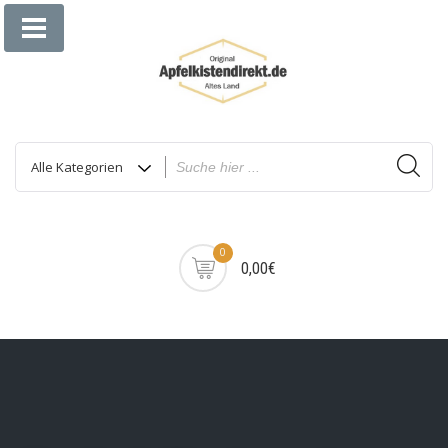
Zum
Inhalt
springen
0
0,00€