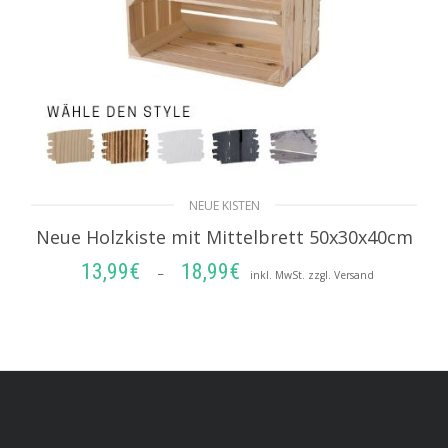
NEUE KISTEN
Neue Holzkiste mit Mittelbrett 50x30x40cm
13,99
€
18,99
€
Preisspanne:
–
inkl. MwSt. zzgl. Versand
13,99€
AUSFÜHRUNG WÄHLEN
bis
18,99€