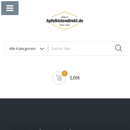
Zum
Inhalt
springen
0
0,00€