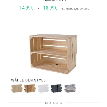
14,99
€
18,99
€
Preisspanne:
–
inkl. MwSt. zzgl. Versand
14,99€
AUSFÜHRUNG WÄHLEN
bis
18,99€
NEUE KISTEN