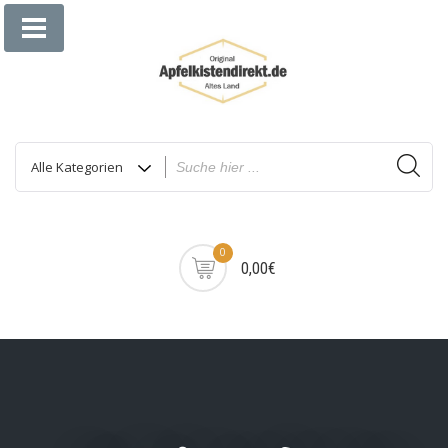
Zum
Inhalt
springen
0
0,00€