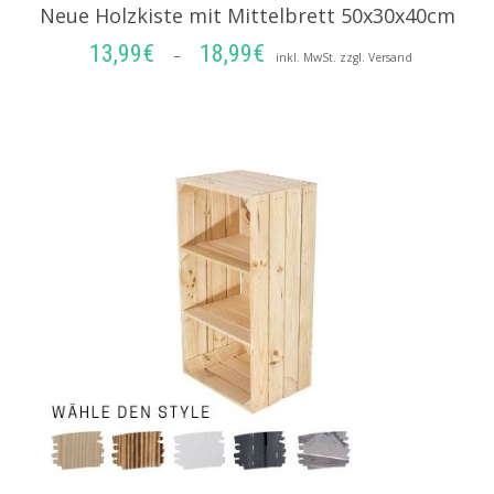
Neue Holzkiste mit Mittelbrett 50x30x40cm
13,99
€
18,99
€
Preisspanne:
–
inkl. MwSt. zzgl. Versand
13,99€
AUSFÜHRUNG WÄHLEN
bis
18,99€