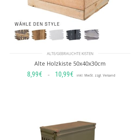
ALTE/GEBRAUCHTE KISTEN
Alte Holzkiste 50x40x30cm
8,99
€
10,99
€
Preisspanne:
–
inkl. MwSt. zzgl. Versand
8,99€
AUSFÜHRUNG WÄHLEN
bis
10,99€