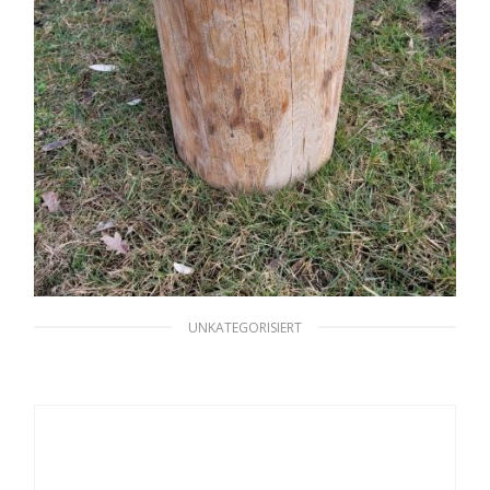
UNKATEGORISIERT
Holzstamm Sitzhocker gehobelt
Durchmesser ca 28-30cm
34,90
€
inkl. MwSt. zzgl. Versand
WEITERLESEN