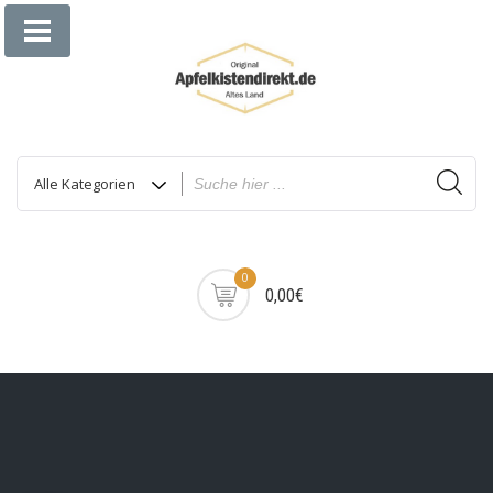
Zum
Inhalt
springen
0
0,00€